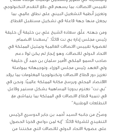
تقييس الاتصالات، بما يسهم في دفع التقدم التكنولوجي
وتعزيز أنظمة التشغيل البيني على نطاق عالمي، بما
يجعل منها جهة فاعلة في تشكيل مستقبل القطاع.
ومن جهته، علّق سعادة الشيخ علي بن خليفة آل خليفة
رئيس مجلس إدارة بي نت قائلًا: “يسعدنا الانضمام
لعضوية تقييس الاتصالات العالمية وتمثيل المملكة في
الاتحاد الدولي للاتصالات، وهو إنجاز لم يكن لولا دعم
صاحب السمو الملكي الأمير سلمان بن حمد آل خليفة
ولي العهد رئيس مجلس الوزراء، وتوجيهاته بمواصلة
تعزيز دور قطاع الاتصالات وتكنولوجيا المعلومات بما يرفد
الاقتصاد المحلي ويرسخ مكانة المملكة عالميًا. ونحن في
“بي نت” نعتزم بدورنا المساهمة بشكل مستمر وفاعل
في تنمية قطاع الاتصالات في المملكة بما يتماشى مع
التطلعات الوطنية.”
وصرّح من جانبه السيد أحمد بن جابر الدوسري الرئيس
التنفيذي للشركة قائلًا: “إنه لمن دواعي فخرنا الحصول
على عضوية الاتحاد الدولي للاتصالات التي مكنتنا من