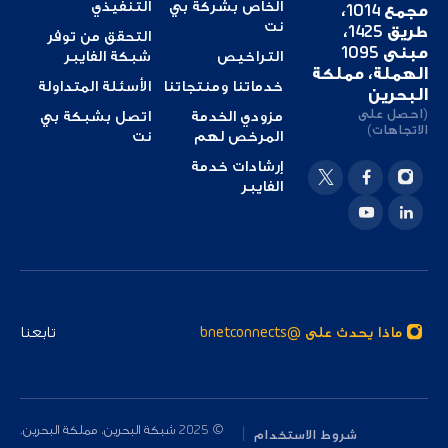
الخاص بشركة بي
التنفيذي
مجمع 1014،
نت
طريق 1425،
التحقق من توفر
مبنى 1095
التراخيص
شبكة الفايبر
الهملة، مملكة
خدماتنا ومنتجاتنا
الأسئلة المتداولة
البحرين
(احصل على
مزودي الخدمة
اتصل بشبكة بي
الاتجاهات)
المرخص لهم
نت
إرشادات خدمة
الفايبر
ماذا يحدث على @bnetconnects
تابعنا
© 2025 شبكة البحرين، مملكة البحرين.
شروط الاستخدام