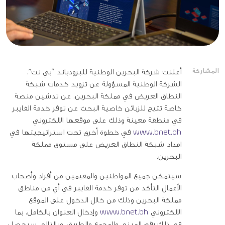
المشاركة
أعلنت شركة البحرين الوطنية للبرودباند “بي نت”،
الشركة الوطنية المسؤولة عن تزويد خدمات شبكة
النطاق العريض في مملكة البحرين، عن تدشين منصة
خاصة تتيح للزبائن خاصية البحث عن توفر خدمة الفايبر
في منطقة معينة وذلك على موقعها الالكتروني
www.bnet.bh
في خطوة أخرى تحت استراتيجيتها في
امداد شبكة النطاق العريض على مستوى مملكة
البحرين.
سيتمكن جميع المواطنين والمقيمين من أفراد وأصحاب
الأعمال التأكد من توفر خدمة الفايبر في أي من مناطق
مملكة البحرين وذلك من خلال الدخول على الموقع
الالكتروني
www.bnet.bh
وإدخال العنوان بالكامل، بما
في ذلك رقم المبنى والمجمع والطريق، وبالتالي سيحصل