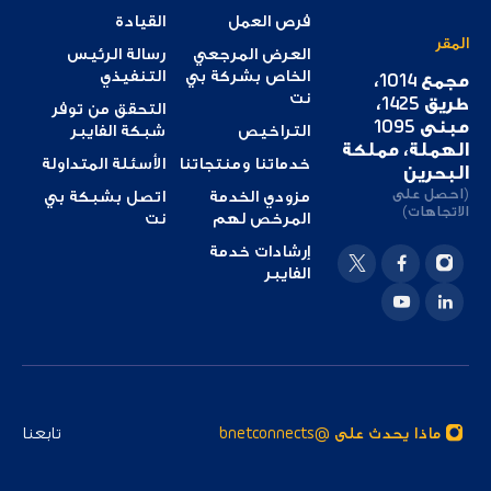
فرص العمل
القيادة
المقر
العرض المرجعي
رسالة الرئيس
الخاص بشركة بي
التنفيذي
مجمع 1014،
نت
طريق 1425،
التحقق من توفر
مبنى 1095
التراخيص
شبكة الفايبر
الهملة، مملكة
خدماتنا ومنتجاتنا
الأسئلة المتداولة
البحرين
(احصل على
مزودي الخدمة
اتصل بشبكة بي
الاتجاهات)
المرخص لهم
نت
إرشادات خدمة
الفايبر
ماذا يحدث على @bnetconnects
تابعنا